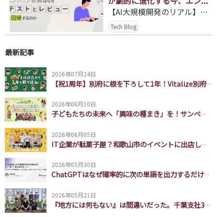
が劇的に進化する今、エンジ
ビジネスエンジニアリング事業
ニア組織はなぜ「テストとレ
【AI大規模開発のリアル】AIが劇的に進化する今、エンジニア組織はなぜ「テストとレビュー」に回帰するのか
Business Engineering
ビュー」に回帰するのか
Tech Blog
地方創生
Regional Revitalization
最新記事
社員紹介
2026年07月24日
【祝1周年】別府に根を下ろして1年！Vitalize別府支社の挑戦とチームの裏側
Member
2026年06月10日
ブログ
子どもたちの未来へ「興味の種まき」を！サンベリー農園いちご狩り遠足レポート
Blog
2026年06月05日
IT企業が駄菓子屋？和歌山市のイベントに出店してみた
採用情報
Recruit
2026年05月30日
ChatGPTはなぜ確率的に次の単語を出力するだけで頭の良い出力ができるのか説明できなかったので勉強した。
ビジネスパートナー募集
Partner
2026年05月21日
『地方には何もない』は間違いだった。千葉支社3年間の軌跡と、これから創る面白い未来