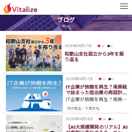
ブログ
ニュース
Blog
News
会社概要
2026年04月17日
46
0
Company
和歌山支社設立から3年を振
り返る
ミッション・経営理念
Mission・Vision
2026年04月17日
51
0
IT企業が旅館を再生？南房総
役員紹介
で始まった宿泊業の再設計と
Officer
は
IT企業が旅館を再生？南房総で始まった宿泊業の再設計とは
地方創生
千葉支社
DX・BPR事業
DX・BPR
2026年04月03日
50
0
【AI大規模開発のリアル】AI