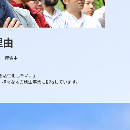
理由
京一極集中」
を活性化したい。」
、 様々な地方創生事業に挑戦しています。