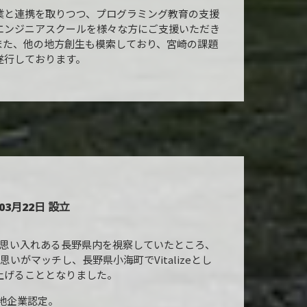
業と連携を取りつつ、プログラミング教育の支援
エンジニアスクールを様々な方にご支援いただき
また、他の地方創生も模索しており、宮崎の課題
遂行しております。
03月22日 設立
て思い入れある長野県内を視察していたところ、
の思いがマッチし、長野県小海町でVitalizeとし
上げることとなりました。
立地企業認定。