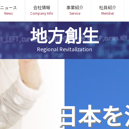
ニュース
会社情報
事業紹介
社員紹介
News
Company Info
Service
Member
地方創生
会社概要
ミッション・経営理念
役員紹介
DX・BPR事業
ビジネスエンジニアリング事業
地方創生
Regional Revitalization
日本を