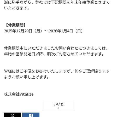
ビジネスエンジニアリング事業
誠に勝手ながら、弊社では下記期間を年末年始休業とさせて
Business Engineering
いただきます。
地方創生
【休業期間】
Regional Revitalization
2025年12月29日（月）～ 2026年1月4日（日）
社員紹介
Member
休業期間中にいただきましたお問い合わせにつきましては、
年始の営業開始日以降、順次ご対応させていただきます。
ブログ
Blog
皆様にはご不便をお掛けいたしますが、何卒ご理解賜ります
ようお願い申し上げます。
採用情報
Recruit
株式会社Vitalize
ビジネスパートナー募集
いいね
Partner
1