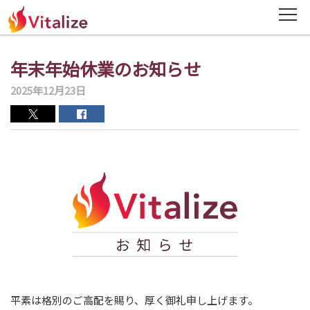
ニュース
年末年始休業のお知らせ
News
2025年12月23日
会社概要
Company
ミッション・経営理念
Mission・Vision
役員紹介
Officer
DX・BPR事業
DX・BPR
平素は格別のご高配を賜り、厚く御礼申し上げます。