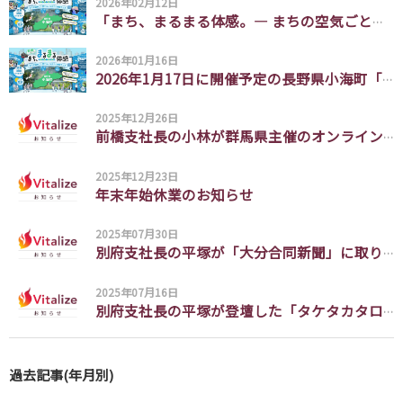
ビジネスエンジニアリング事業
2026年02月12日
「まち、まるまる体感。― まちの空気ごと感じる、ふるさと体験フェス ― 長野県 小海町編」がPR TIMESに掲載されました
Business Engineering
2026年01月16日
地方創生
2026年1月17日に開催予定の長野県小海町「ふるさと体験フェス」について、Yahoo!ニュースに掲載されました。
Regional Revitalization
2025年12月26日
前橋支社長の小林が群馬県主催のオンラインイベントにゲストとして出演しました。
社員紹介
Member
2025年12月23日
年末年始休業のお知らせ
ブログ
Blog
2025年07月30日
別府支社長の平塚が「大分合同新聞」に取り上げられました
採用情報
2025年07月16日
Recruit
別府支社長の平塚が登壇した「タケタカタロー(3)」の様子が 大分合同新聞に取り上げられました
ビジネスパートナー募集
Partner
過去記事(年月別)