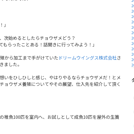
2
2
2
2
2
！」
2
2
、次始めるとしたらチョウザメどう？
2
2
てもらったことある！話聞きに行ってみよう！」
2
2
養殖から加工まで手がけていた
ドリームウイングス株式会社
さ
2
きました。
2
想いをひしひしと感じ、やはりやるならチョウザメだ！とメ
チョウザメ養殖についてやその展望、仕入先を紹介して頂く
稚魚100匹を室内へ、お試しとして成魚10匹を屋外の生簀