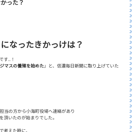
なかった？
2
2
？
2
2
2
2
2
とになったきかっけは？
2
2
2
2
...！
2
ニジマスの養殖を始めた
」と、信濃毎日新聞に取り上げていた
2
2
2
2
2
2
2
2
担当の方から小海町役場へ連絡があり
2
2
を頂いたのが始まりでした。
2
2
で考えた時に、