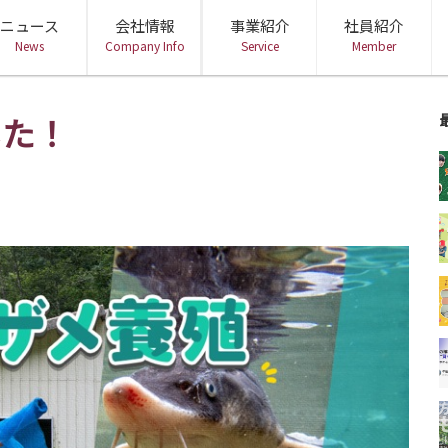
ニュース
会社情報
事業紹介
社員紹介
News
Company Info
Service
Member
会社概要
ミッション・経営理念
役員紹介
DX・BPR事業
ビジネスエンジニアリング事業
地方創生
した！