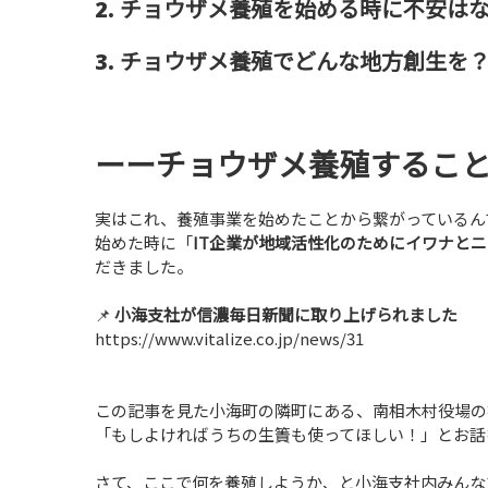
2. チョウザメ養殖を始める時に不安は
3. チョウザメ養殖でどんな地方創生を
ーーチョウザメ養殖するこ
実はこれ、養殖事業を始めたことから繋がっているんです
始めた時に「
IT企業が地域活性化のためにイワナと
だきました。
📌
小海支社が信濃毎日新聞に取り上げられました
https://www.vitalize.co.jp/news/31
この記事を見た小海町の隣町にある、南相木村役場の
「もしよければうちの生簀も使ってほしい！」とお話
さて、ここで何を養殖しようか、と小海支社内みんな