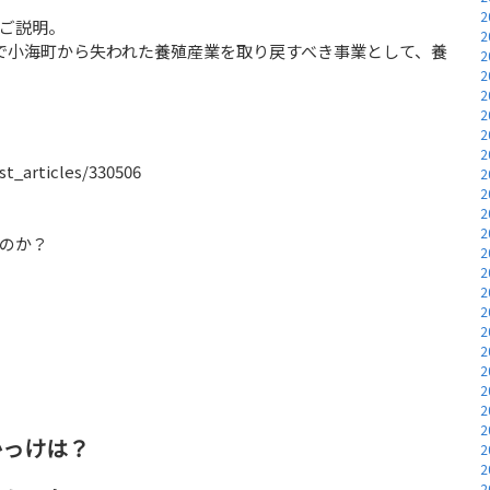
2
ご説明。
2
で小海町から失われた養殖産業を取り戻すべき事業として、養
2
2
2
2
2
2
t_articles/330506
2
2
2
2
のか？
2
2
2
2
2
2
2
2
2
2
かっけは？
2
2
2