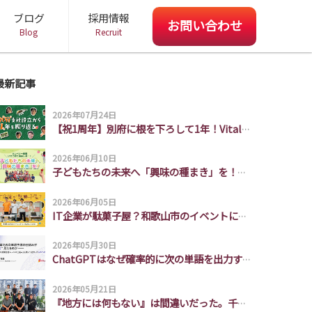
ブログ
採用情報
お問い合わせ
Blog
Recruit
ビジネスパートナー募集
受託開発 お問い合わせ
お問い合わせ
最新記事
2026年07月24日
【祝1周年】別府に根を下ろして1年！Vitalize別府支社の挑戦とチームの裏側
2026年06月10日
子どもたちの未来へ「興味の種まき」を！サンベリー農園いちご狩り遠足レポート
2026年06月05日
IT企業が駄菓子屋？和歌山市のイベントに出店してみた
2026年05月30日
ChatGPTはなぜ確率的に次の単語を出力するだけで頭の良い出力ができるのか説明できなかったので勉強した。
2026年05月21日
『地方には何もない』は間違いだった。千葉支社3年間の軌跡と、これから創る面白い未来