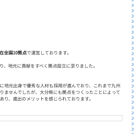
2
2
2
2
2
2
2
2
2
在全国10拠点
で運営しております。
2
2
2
り、地元に貢献をすべく拠点設立に至りました。
2
2
2
に地元出身で優秀な人材も採用が進んでおり、これまで九州
2
2
りませんでしたが、大分県にも拠点をつくったことによって
2
あり、進出のメリットを感じられております。
2
2
2
2
2
2