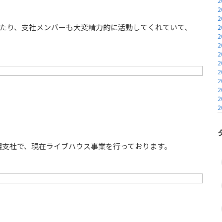
2
2
2
いたり、支社メンバーも大変精力的に活動してくれていて、
2
2
2
2
2
2
2
2
2
2
た札幌支社で、現在ライブハウス事業を行っております。