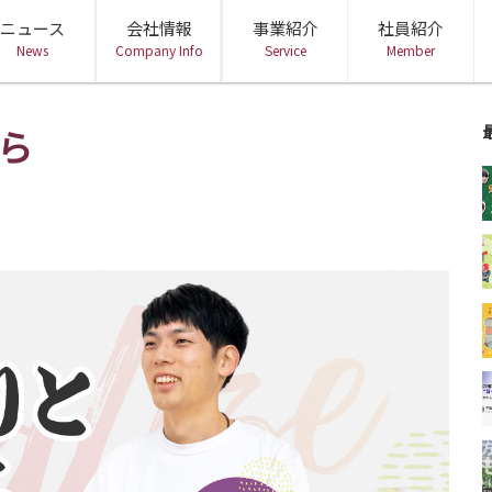
ニュース
会社情報
事業紹介
社員紹介
News
Company Info
Service
Member
会社概要
ミッション・経営理念
役員紹介
DX・BPR事業
ビジネスエンジニアリング事業
地方創生
ら