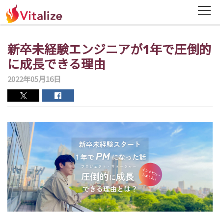
ニュース
新卒未経験エンジニアが1年で圧倒的
News
に成長できる理由
会社概要
2022年05月16日
Company
ミッション・経営理念
Mission・Vision
役員紹介
Officer
DX・BPR事業
DX・BPR