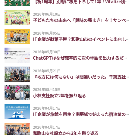
【祝1周年】別府に根を下ろして1年！Vitalize別府支社の挑戦とチームの裏側
2026年06月10日
子どもたちの未来へ「興味の種まき」を！サンベリー農園いちご狩り遠足レポート
2026年06月05日
IT企業が駄菓子屋？和歌山市のイベントに出店してみた
2026年05月30日
ChatGPTはなぜ確率的に次の単語を出力するだけで頭の良い出力ができるのか説明できなかったので勉強した。
2026年05月21日
『地方には何もない』は間違いだった。千葉支社3年間の軌跡と、これから創る面白い未来
2026年05月15日
小林支社設立2年を振り返る
2026年04月17日
IT企業が旅館を再生？南房総で始まった宿泊業の再設計とは
2026年04月17日
和歌山支社設立から3年を振り返る