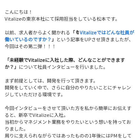
ビジネスエンジニアリング事業
Business Engineering
こんにちは！
Vitalizeの東京本社にて採用担当をしている松本です。
地方創生
Regional Revitalization
以前、求人者からよく聞かれる
「🔖
Vitalizeではどんな社員が
働いているのですか？
」
という記事をUPさせ頂きましたが、
今回はその第二弾！！！
社員紹介
Member
「未経験でVitalizeに入社した際、どんなことができます
か？」
について社員インタビューを行いました。
ブログ
Blog
まず前提としては、開発を行って頂きます。
開発をしていく中で、さらに自分のやりたいことにチャレン
ジしていただける環境です。
採用情報
Recruit
今回インタビューをさせて頂いた方を私から簡単にお伝えす
ると、新卒でVitalizeに入社。
ビジネスパートナー募集
当初からマネジメント業務をやりたいという想いを持ってお
Partner
りました。
周りに支えられながらではあったものの1年後にはPMをして