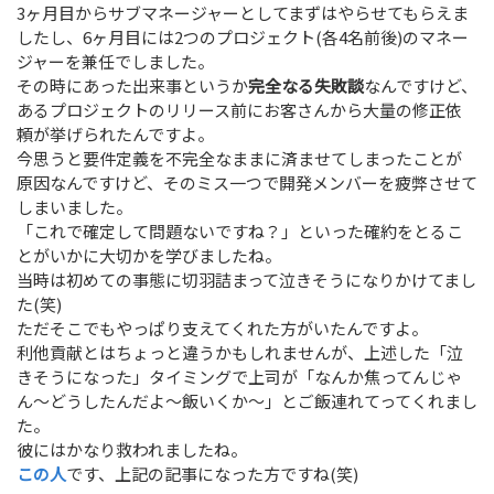
3ヶ月目からサブマネージャーとしてまずはやらせてもらえま
したし、6ヶ月目には2つのプロジェクト(各4名前後)のマネー
ジャーを兼任でしました。
その時にあった出来事というか
完全なる失敗談
なんですけど、
あるプロジェクトのリリース前にお客さんから大量の修正依
頼が挙げられたんですよ。
今思うと要件定義を不完全なままに済ませてしまったことが
原因なんですけど、そのミス一つで開発メンバーを疲弊させて
しまいました。
「これで確定して問題ないですね？」といった確約をとるこ
とがいかに大切かを学びましたね。
当時は初めての事態に切羽詰まって泣きそうになりかけてまし
た(笑)
ただそこでもやっぱり支えてくれた方がいたんですよ。
利他貢献とはちょっと違うかもしれませんが、上述した「泣
きそうになった」タイミングで上司が「なんか焦ってんじゃ
ん〜どうしたんだよ〜飯いくか〜」とご飯連れてってくれまし
た。
彼にはかなり救われましたね。
この人
です、上記の記事になった方ですね(笑)