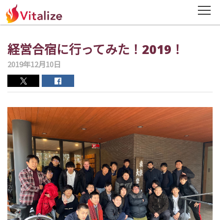
ニュース
経営合宿に行ってみた！2019！
News
2019年12月10日
会社概要
Company
ミッション・経営理念
Mission・Vision
役員紹介
Officer
DX・BPR事業
DX・BPR