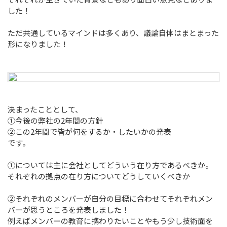
受託開発 お問い合わせ
した！
Contract Development
ただ共通しているマインドは多くあり、議論自体はまとまった
お問い合わせ
形になりました！
Contact
決まったこととして、
①今後の弊社の2年間の方針
②この2年間で皆が何をするか・したいかの発表
です。
①については主に会社としてどういう在り方であるべきか。
それぞれの拠点の在り方についてどうしていくべきか
②それぞれのメンバーが自分の目標に合わせてそれぞれメン
バーが思うところを発表しました！
例えばメンバーの教育に携わりたいことやもう少し技術面を