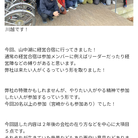
ビジネスエンジニアリング事業
Business Engineering
地方創生
川越です！
Regional Revitalization
社員紹介
今回、山中湖に経営合宿に行ってきました！
Member
通常の経営合宿は参加メンバーに例えばリーダーだったり経
営陣などの縛りがあると思います。
弊社は来たい人がくるっていう形を取りました！
ブログ
Blog
弊社の特徴かもしれませんが、やりたい人がやる精神で参加
採用情報
したい人が参加するっていう形です。
Recruit
今回20名以上の参加（宮崎からも参加あり）でした！
ビジネスパートナー募集
Partner
今回話した内容は２年後の会社の在り方などを中心に大項目
５点です。
それぞれが生きていた背景などもあり面白い意見などありま